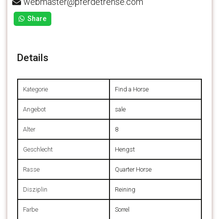
webmaster@pferdetrense.com
Share
Details
Kategorie
Find a Horse
Angebot
sale
Alter
8
Geschlecht
Hengst
Rasse
Quarter Horse
Disziplin
Reining
Farbe
Sorrel