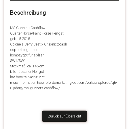
Beschreibung
MS Gunners Cashflow
Quarter Horse/Paint Horse Hengst
geb.: 5.2018
Colonels Berry Best x Chexnictocash
doppelt registriert
homozygot für splash
SW1/SW1
Stockmaß: ca. 145 cm
bildhübscher Hengst
hat bereits Nachzucht
more Information here .pferdemarketing-ost.com/verkaufspferde/qh-
8-jährig/ms-gunners-cashflow/
Zurück zur Übersicht