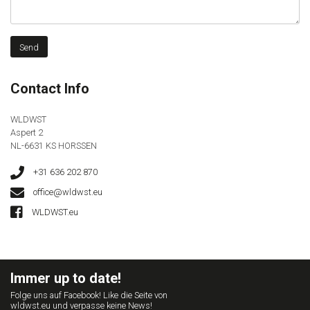
Contact Info
WLDWST
Aspert 2
NL-6631 KS HORSSEN
+31 636 202 870
office@wldwst.eu
WLDWST.eu
Immer up to date!
Folge uns auf Facebook! Like die Seite von
wldwst.eu und verpasse keine News!